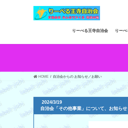
コ
ナ
ン
ビ
テ
ゲ
ン
ー
ツ
シ
りーべる王寺自治会
りーべ
へ
ョ
ス
ン
キ
に
ッ
移
プ
動
HOME
自治会からの お知らせ／お願い
2024/3/19
自治会「その他事業」について、お知らせ