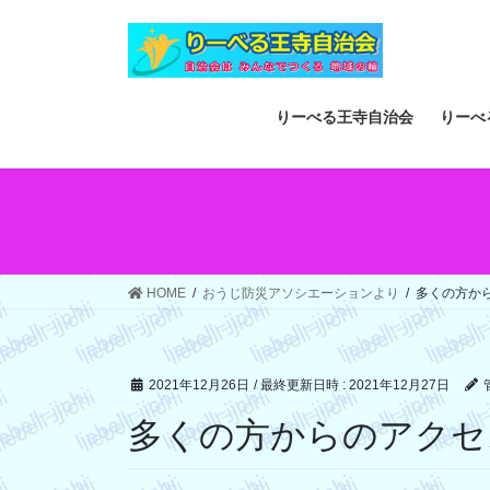
コ
ナ
ン
ビ
テ
ゲ
ン
ー
ツ
シ
りーべる王寺自治会
りーべ
へ
ョ
ス
ン
キ
に
ッ
移
プ
動
HOME
おうじ防災アソシエーションより
多くの方か
2021年12月26日
/ 最終更新日時 :
2021年12月27日
多くの方からのアクセ