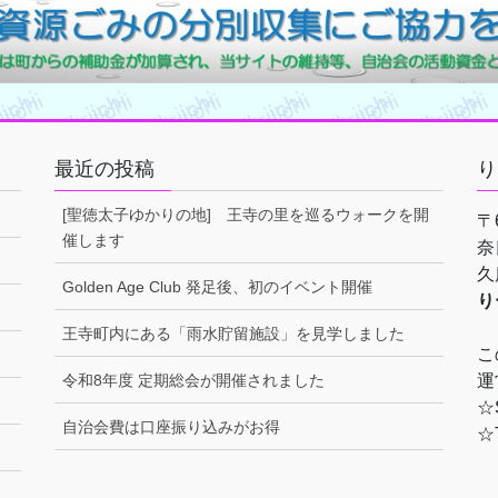
最近の投稿
り
[聖徳太子ゆかりの地] 王寺の里を巡るウォークを開
〒6
催します
奈
久
Golden Age Club 発足後、初のイベント開催
り
王寺町内にある「雨水貯留施設」を見学しました
こ
令和8年度 定期総会が開催されました
運
☆S
自治会費は口座振り込みがお得
☆T