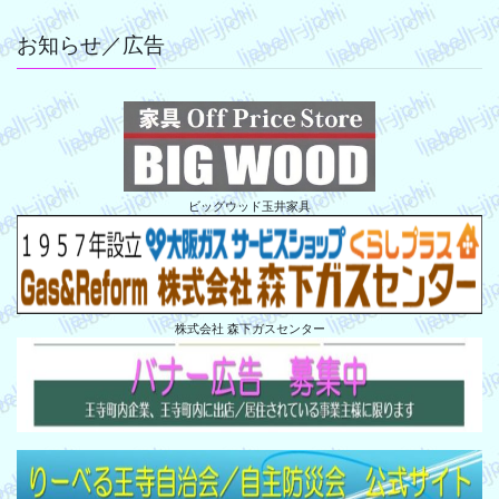
ペ
ジ
ジ
ジ
ジ
ー
お知らせ／広告
ジ
送
り
ビッグウッド玉井家具
株式会社 森下ガスセンター