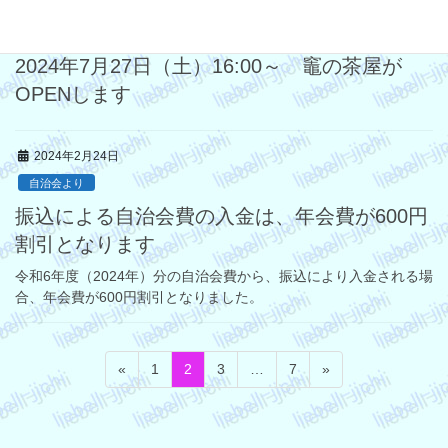
2024年7月24日
自治会より
2024年7月27日（土）16:00～ 竈の茶屋が
OPENします
2024年2月24日
自治会より
振込による自治会費の入金は、年会費が600円
割引となります
令和6年度（2024年）分の自治会費から、振込により入金される場
合、年会費が600円割引となりました。
投
固
固
固
固
«
1
2
3
…
7
»
稿
定
定
定
定
ペ
ペ
ペ
ペ
の
ー
ー
ー
ー