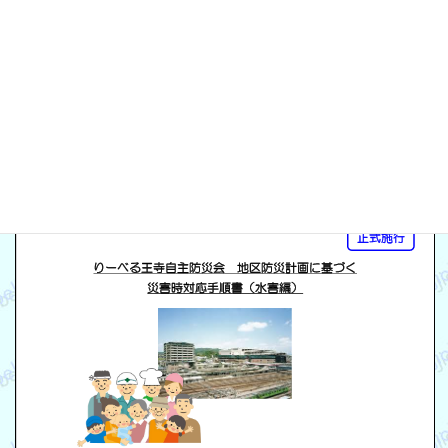
トや社会の情勢等々、踏まえて随時見直していくものとする
災害対応手順書（水害編）
ページ
1
/
11
ズーム
100%